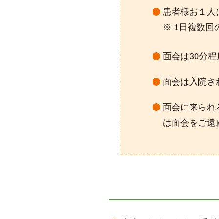
患者様お１人
1日複数回
面会は30分程
面会は入院さ
面会に来られ
は面会をご遠